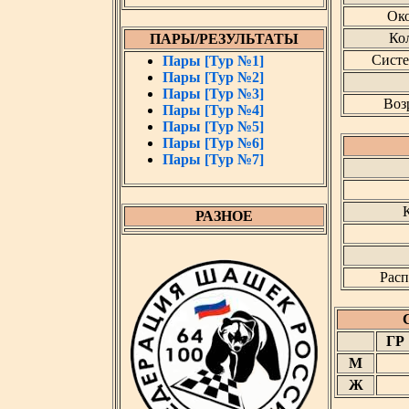
Око
Кол
ПАРЫ/РЕЗУЛЬТАТЫ
Систе
Пары [Тур №1]
Пары [Тур №2]
Пары [Тур №3]
Воз
Пары [Тур №4]
Пары [Тур №5]
Пары [Тур №6]
Пары [Тур №7]
К
РАЗНОЕ
Расп
ГР
М
Ж