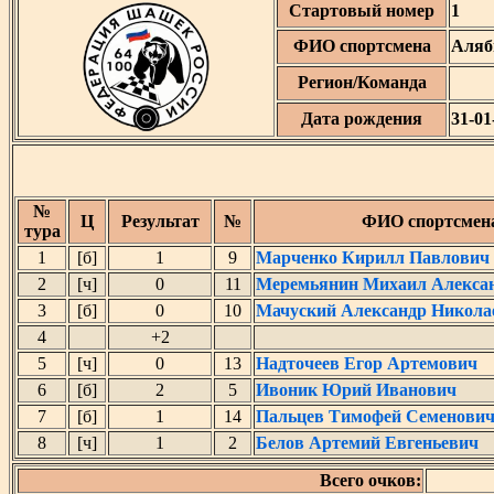
Стартовый номер
1
ФИО спортсмена
Аляб
Регион/Команда
Дата рождения
31-01
№
Ц
Результат
№
ФИО спортсмен
тура
1
[б]
1
9
Марченко Кирилл Павлович
2
[ч]
0
11
Меремьянин Михаил Алекса
3
[б]
0
10
Мачуский Александр Никола
4
+2
5
[ч]
0
13
Надточеев Егор Артемович
6
[б]
2
5
Ивоник Юрий Иванович
7
[б]
1
14
Пальцев Тимофей Семенови
8
[ч]
1
2
Белов Артемий Евгеньевич
Всего очков: