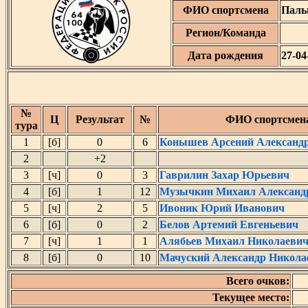
ФИО спортсмена
Паль
Регион/Команда
Дата рождения
27-04
№
Ц
Результат
№
ФИО спортсмен
тура
1
[б]
0
6
Конышев Арсений Александ
2
+2
3
[ч]
0
3
Гаврилин Захар Юрьевич
4
[б]
1
12
Музычкин Михаил Александ
5
[ч]
2
5
Ивоник Юрий Иванович
6
[б]
0
2
Белов Артемий Евгеньевич
7
[ч]
1
1
Алябьев Михаил Николаеви
8
[б]
0
10
Мачуский Александр Никола
Всего очков:
Текущее место: