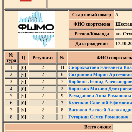
Стартовый номер
5
ФИО спортсмена
Шестак
Регион/Команда
г.о. Ст
Дата рождения
17-10-2
№
Ц
Результат
№
ФИО спортсмен
тура
1
[б]
2
11
Скорохватова Елизавета Вл
2
[ч]
2
6
Сохрякова Мария Артемовн
3
[ч]
2
7
Корбило Леонид Александро
4
[б]
2
2
Коротков Михаил Дмитриев
5
[ч]
2
9
Рамаданова Анна Романовна
6
[б]
2
3
Кузенков Савелий Ефимович
7
[ч]
2
8
Васюков Алексей Александр
8
[б]
2
1
Гуторкин Семен Романович
Всего очков: