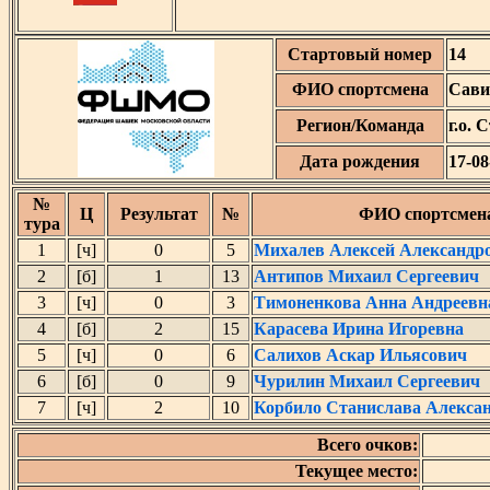
Стартовый номер
14
ФИО спортсмена
Сави
Регион/Команда
г.о. 
Дата рождения
17-08
№
Ц
Результат
№
ФИО спортсмен
тура
1
[ч]
0
5
Михалев Алексей Александр
2
[б]
1
13
Антипов Михаил Сергеевич
3
[ч]
0
3
Тимоненкова Анна Андреевн
4
[б]
2
15
Карасева Ирина Игоревна
5
[ч]
0
6
Салихов Аскар Ильясович
6
[б]
0
9
Чурилин Михаил Сергеевич
7
[ч]
2
10
Корбило Станислава Алекса
Всего очков:
Текущее место: