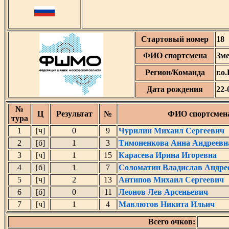
Стартовый номер
18
ФИО спортсмена
Зм
Регион/Команда
г.о
Дата рождения
22-
№
Ц
Результат
№
ФИО спортсмен
тура
1
[ч]
0
9
Чурилин Михаил Сергеевич
2
[б]
1
3
Тимоненкова Анна Андреевн
3
[ч]
1
15
Карасева Ирина Игоревна
4
[б]
1
7
Соломатин Владислав Андре
5
[ч]
2
13
Антипов Михаил Сергеевич
6
[б]
0
11
Леонов Лев Арсеньевич
7
[ч]
1
4
Мавлютов Никита Ильич
Всего очков: