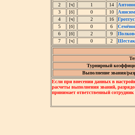
2
[ч]
1
14
Антоно
3
[б]
0
10
Анисим
4
[ч]
2
16
Гротгу
5
[б]
0
6
Семёно
6
[б]
2
9
Полков
7
[ч]
0
2
Шестак
Те
Турнирный коэффици
Выполнение звания/разр
Если при внесении данных в настрой
расчеты выполнения званий, разрядо
принимает ответственный сотрудник