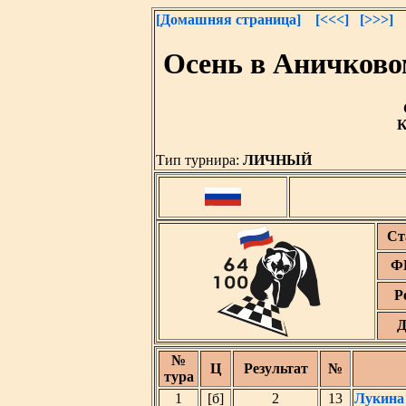
[Домашняя страница]
[<<<]
[>>>]
Осень в Аничковом
К
Тип турнира:
ЛИЧНЫЙ
Ст
Ф
Р
Д
№
Ц
Результат
№
тура
1
[б]
2
13
Лукина