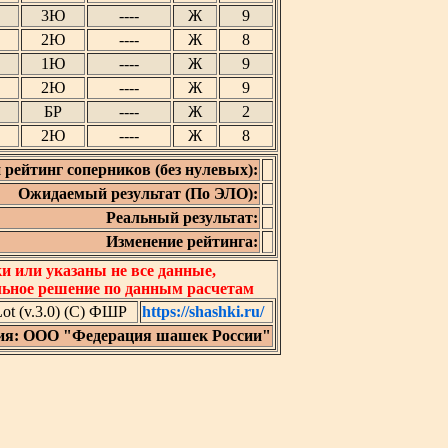
3Ю
----
Ж
9
2Ю
----
Ж
8
1Ю
----
Ж
9
2Ю
----
Ж
9
БР
----
Ж
2
2Ю
----
Ж
8
 рейтинг соперников (без нулевых):
Ожидаемый результат (По ЭЛО):
Реальный результат:
Изменение рейтинга:
 или указаны не все данные,
льное решение по данным расчетам
t (v.3.0) (C) ФШР
https://shashki.ru/
ия: ООО "Федерация шашек России"