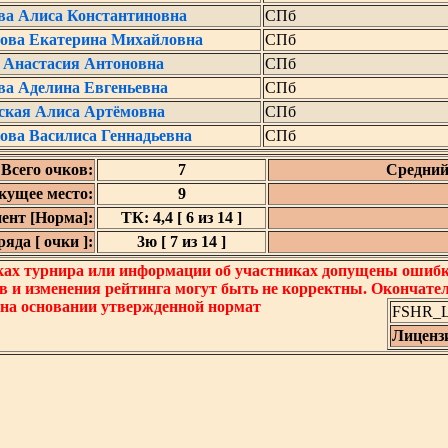
ва Алиса Константиновна
СПб
ова Екатерина Михайловна
СПб
с Анастасия Антоновна
СПб
ва Аделина Евгеньевна
СПб
ская Алиса Артёмовна
СПб
ова Василиса Геннадьевна
СПб
Всего очков:
7
Средний
кущее место:
9
ент [Норма]:
ТК: 4,4 [ 6 из 14 ]
яда [ очки ]:
3ю [ 7 из 14 ]
ках турнира или информации об участниках допущены ошибки
в и изменения рейтинга могут быть не корректны. Окончате
 на основании утвержденной нормат
FSHR_Lo
Лиценз