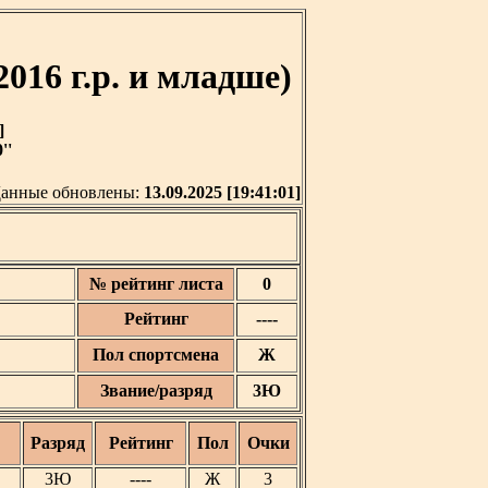
016 г.р. и младше)
]
''
анные обновлены:
13.09.2025 [19:41:01]
№ рейтинг листа
0
Рейтинг
----
Пол спортсмена
Ж
Звание/разряд
3Ю
Разряд
Рейтинг
Пол
Очки
3Ю
----
Ж
3