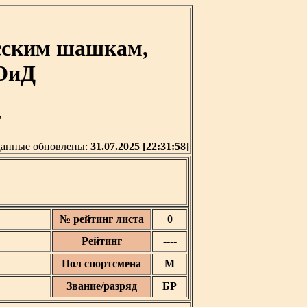
усским шашкам,
ЮиД
'
анные обновлены:
31.07.2025 [22:31:58]
№ рейтинг листа
0
Рейтинг
----
Пол спортсмена
М
Звание/разряд
БР