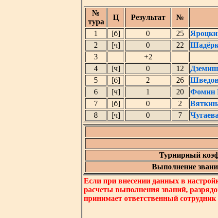
№
Ц
Результат
№
тура
1
[б]
0
25
Яроцки
2
[ч]
0
22
Шадёрк
3
+2
4
[ч]
0
12
Дземиш
5
[б]
2
26
Шведов
6
[ч]
1
20
Фомин 
7
[б]
0
2
Вяткин
8
[ч]
0
7
Чугаев
Турнирный коэф
Выполнение звания
Если при внесении данных в настрой
расчеты выполнения званий, разрядо
принимает ответственный сотрудник