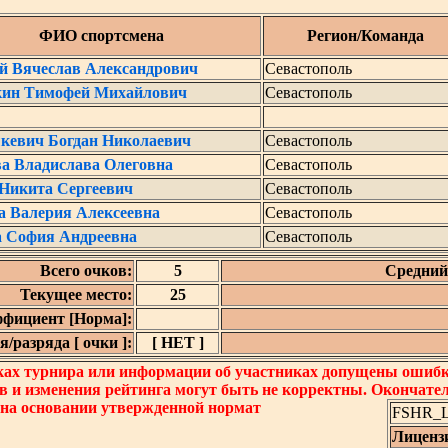
ФИО спортсмена
Регион/Команда
й Вячеслав Александрович
Севастополь
ин Тимофей Михайлович
Севастополь
кевич Богдан Николаевич
Севастополь
а Владислава Олеговна
Севастополь
Никита Сергеевич
Севастополь
а Валерия Алексеевна
Севастополь
а София Андреевна
Севастополь
Всего очков:
5
Средний 
Текущее место:
25
фициент [Норма]:
/разряда [ очки ]:
[ НЕТ ]
ках турнира или информации об участниках допущены ошибки
в и изменения рейтинга могут быть не корректны. Окончате
 на основании утвержденной нормат
FSHR_Lo
Лиценз