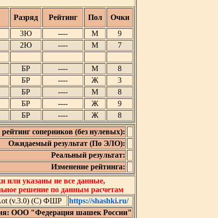
Разряд
Рейтинг
Пол
Очки
3Ю
----
М
9
2Ю
----
М
7
БР
----
М
8
БР
----
Ж
3
БР
----
М
8
БР
----
Ж
9
БР
----
Ж
8
рейтинг соперников (без нулевых):
Ожидаемый результат (По ЭЛО):
Реальный результат:
Изменение рейтинга:
 или указаны не все данные,
льное решение по данным расчетам
t (v.3.0) (C) ФШР
https://shashki.ru/
ия: ООО "Федерация шашек России"