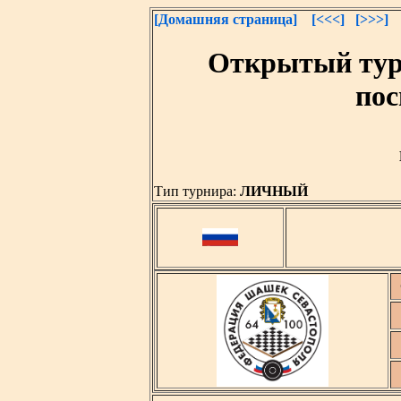
[Домашняя страница]
[<<<]
[>>>]
Открытый турн
по
Тип турнира:
ЛИЧНЫЙ