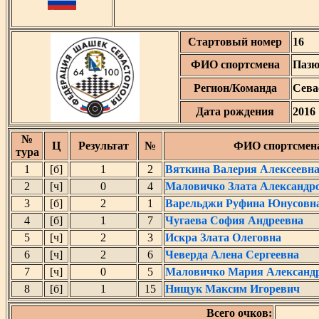
Стартовый номер
16
ФИО спортсмена
Пазю
Регион/Команда
Сева
Дата рождения
2016
№
Ц
Результат
№
ФИО спортсмен
тура
1
[б]
1
2
Вяткина Валерия Алексеевн
2
[ч]
0
4
Маловичко Злата Александр
3
[б]
2
1
Варельджи Руфина Юнусовн
4
[б]
1
7
Чугаева София Андреевна
5
[ч]
2
3
Искра Злата Олеговна
6
[ч]
2
6
Чеверда Алена Сергеевна
7
[ч]
0
5
Маловичко Мария Александ
8
[б]
1
15
Нищук Максим Игоревич
Всего очков: