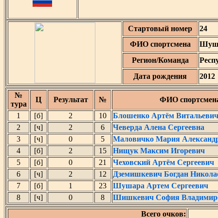
Стартовый номер
24
ФИО спортсмена
Шуша
Регион/Команда
Респ
Дата рождения
2012
№
Ц
Результат
№
ФИО спортсмен
тура
1
[б]
2
10
Блошенко Артём Витальеви
2
[ч]
2
6
Чеверда Алена Сергеевна
3
[ч]
0
5
Маловичко Мария Александ
4
[б]
2
15
Нищук Максим Игоревич
5
[б]
0
21
Чеховский Артём Сергеевич
6
[ч]
2
12
Дземишкевич Богдан Никола
7
[б]
1
23
Шушара Артем Сергеевич
8
[ч]
0
8
Шишкевич София Владимир
Всего очков: