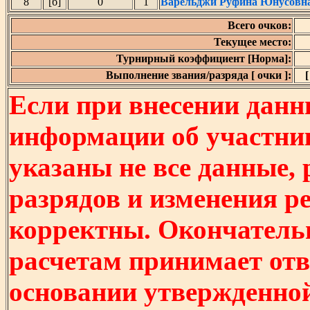
8
[б]
0
1
Варельджи Руфина Юнусовн
Всего очков:
Текущее место:
Турнирный коэффициент [Норма]:
Выполнение звания/разряда [ очки ]:
[
Если при внесении данн
информации об участни
указаны не все данные,
разрядов и изменения р
корректны. Окончатель
расчетам принимает отв
основании утвержденно