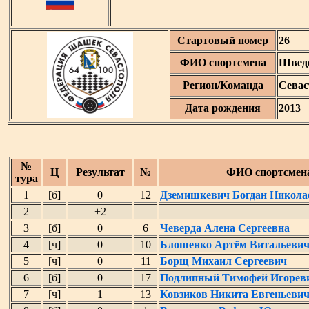
Стартовый номер
26
ФИО спортсмена
Шведо
Регион/Команда
Севас
Дата рождения
2013
№
Ц
Результат
№
ФИО спортсмен
тура
1
[б]
0
12
Дземишкевич Богдан Никола
2
+2
3
[б]
0
6
Чеверда Алена Сергеевна
4
[ч]
0
10
Блошенко Артём Витальеви
5
[ч]
0
11
Борщ Михаил Сергеевич
6
[б]
0
17
Подлипный Тимофей Игорев
7
[ч]
1
13
Ковзиков Никита Евгеньеви