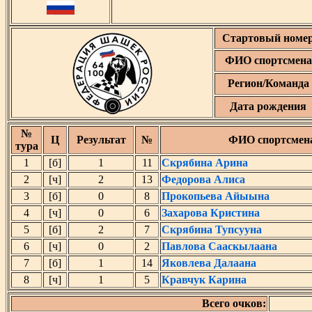
Стартовый номе
ФИО спортсмена
Регион/Команда
Дата рождения
№
Ц
Результат
№
ФИО спортсмен
тура
1
[б]
1
11
Скрябина Арина
2
[ч]
2
13
Федорова Алиса
3
[б]
0
8
Прокопьева Айыына
4
[ч]
0
6
Захарова Кристина
5
[б]
2
7
Скрябина Тупсууна
6
[ч]
0
2
Павлова Сааскылаана
7
[б]
1
14
Яковлева Далаана
8
[ч]
1
5
Кравчук Карина
Всего очков: