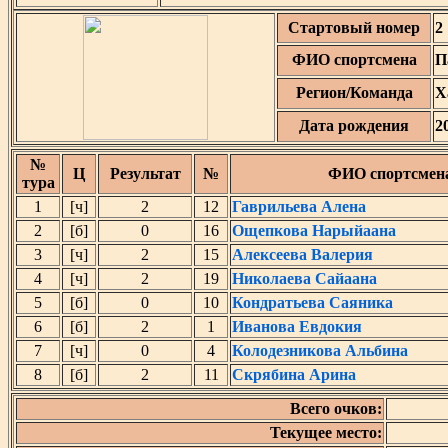
Стартовый номер
2
ФИО спортсмена
П
Регион/Команда
Х
Дата рождения
2
№
Ц
Результат
№
ФИО спортсмен
тура
1
[ч]
2
12
Гаврильева Алена
2
[б]
0
16
Ощепкова Нарыйаана
3
[ч]
2
15
Алексеева Валерия
4
[ч]
2
19
Николаева Сайаана
5
[б]
0
10
Кондратьева Саяника
6
[б]
2
1
Иванова Евдокия
7
[ч]
0
4
Колодезникова Альбина
8
[б]
2
11
Скрябина Арина
Всего очков:
Текущее место: