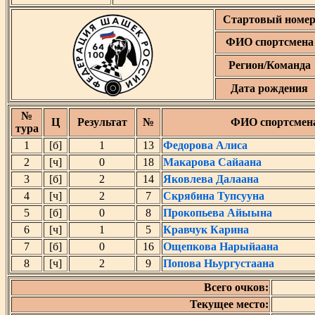
Стартовый номе
ФИО спортсмена
Регион/Команда
Дата рождения
№
Ц
Результат
№
ФИО спортсмен
тура
1
[б]
1
13
Федорова Алиса
2
[ч]
0
18
Макарова Сайаана
3
[б]
2
14
Яковлева Далаана
4
[ч]
2
7
Скрябина Тупсууна
5
[б]
0
8
Прокопьева Айыына
6
[ч]
1
5
Кравчук Карина
7
[б]
0
16
Ощепкова Нарыйаана
8
[ч]
2
9
Попова Ньургустаана
Всего очков:
Текущее место: