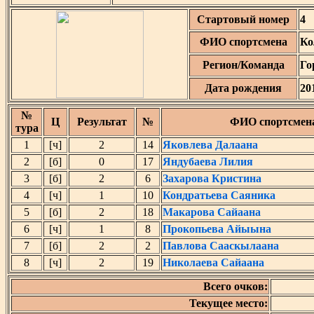
Стартовый номер
4
ФИО спортсмена
Ко
Регион/Команда
Го
Дата рождения
20
№
Ц
Результат
№
ФИО спортсмен
тура
1
[ч]
2
14
Яковлева Далаана
2
[б]
0
17
Яндубаева Лилия
3
[б]
2
6
Захарова Кристина
4
[ч]
1
10
Кондратьева Саяника
5
[б]
2
18
Макарова Сайаана
6
[ч]
1
8
Прокопьева Айыына
7
[б]
2
2
Павлова Сааскылаана
8
[ч]
2
19
Николаева Сайаана
Всего очков:
Текущее место: