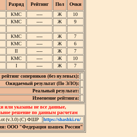
Разряд
Рейтинг
Пол
Очки
КМС
----
Ж
10
КМС
----
Ж
9
КМС
----
Ж
7
КМС
----
Ж
6
II
----
Ж
7
КМС
----
Ж
10
I
----
Ж
7
 рейтинг соперников (без нулевых):
Ожидаемый результат (По ЭЛО):
Реальный результат:
Изменение рейтинга:
 или указаны не все данные,
льное решение по данным расчетам
t (v.3.0) (C) ФШР
https://shashki.ru/
ия: ООО "Федерация шашек России"