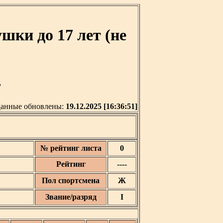
ки до 17 лет (не
'
анные обновлены:
19.12.2025 [16:36:51]
№ рейтинг листа
0
Рейтинг
----
Пол спортсмена
Ж
Звание/разряд
I