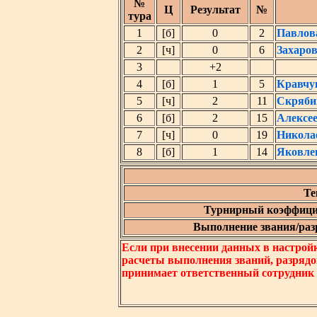
№
Ц
Результат
№
тура
1
[б]
0
2
Павлов
2
[ч]
0
6
Захаро
3
+2
4
[б]
1
5
Кравчу
5
[ч]
2
11
Скряби
6
[б]
2
15
Алексе
7
[ч]
0
19
Никола
8
[б]
1
14
Яковле
Те
Турнирный коэффици
Выполнение звания/разр
Если при внесении данных в настрой
расчеты выполнения званий, разрядо
принимает ответственный сотрудник