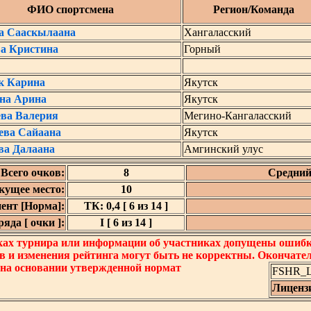
ФИО спортсмена
Регион/Команда
а Сааскылаана
Хангаласский
ва Кристина
Горный
к Карина
Якутск
на Арина
Якутск
ева Валерия
Мегино-Кангаласский
ева Сайаана
Якутск
ва Далаана
Амгинский улус
Всего очков:
8
Средний
кущее место:
10
ент [Норма]:
ТК: 0,4 [ 6 из 14 ]
яда [ очки ]:
I [ 6 из 14 ]
ках турнира или информации об участниках допущены ошибки
в и изменения рейтинга могут быть не корректны. Окончате
 на основании утвержденной нормат
FSHR_Lo
Лиценз