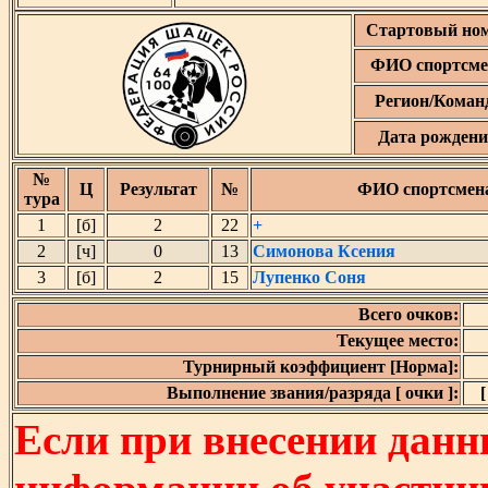
Стартовый но
ФИО спортсме
Регион/Коман
Дата рожден
№
Ц
Результат
№
ФИО спортсмен
тура
1
[б]
2
22
+
2
[ч]
0
13
Симонова Ксения
3
[б]
2
15
Лупенко Соня
Всего очков:
Текущее место:
Турнирный коэффициент [Норма]:
Выполнение звания/разряда [ очки ]:
[
Если при внесении данн