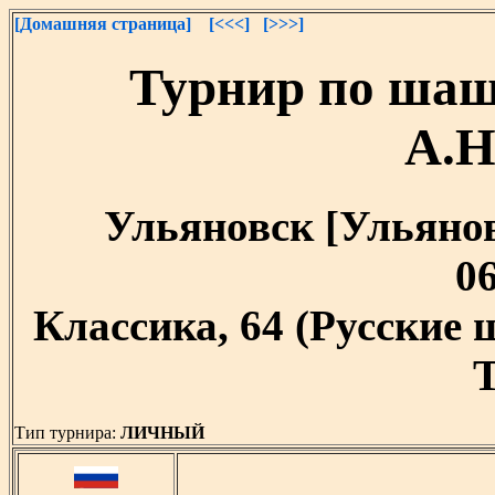
[Домашняя страница]
[<<<]
[>>>]
Турнир по шаш
А.Н
Ульяновск [Ульяновс
06
Классика, 64 (Русские
T
Тип турнира:
ЛИЧНЫЙ