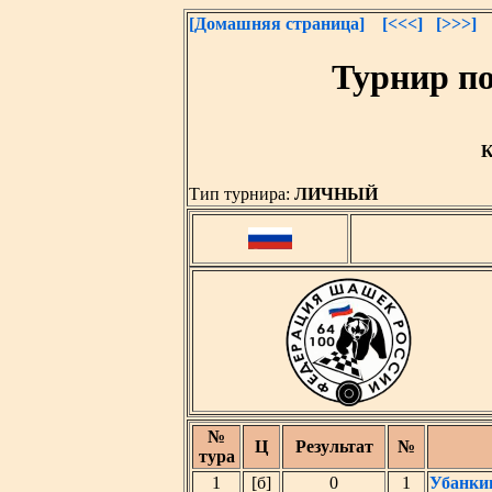
[Домашняя страница]
[<<<]
[>>>]
Турнир по
К
Тип турнира:
ЛИЧНЫЙ
№
Ц
Результат
№
тура
1
[б]
0
1
Убанки