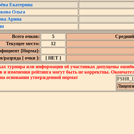
рёва Екатерина
икова Ольга
ова Арина
ин
Всего очков:
5
Средний 
Текущее место:
12
фициент [Норма]:
/разряда [ очки ]:
[ НЕТ ]
ках турнира или информации об участниках допущены ошибки
в и изменения рейтинга могут быть не корректны. Окончате
 на основании утвержденной нормат
FSHR_Lo
Лиценз