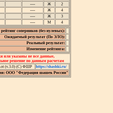
----
Ж
2
----
Ж
4
----
Ж
3
----
М
4
рейтинг соперников (без нулевых):
Ожидаемый результат (По ЭЛО):
Реальный результат:
Изменение рейтинга:
 или указаны не все данные,
льное решение по данным расчетам
t (v.3.0) (C) ФШР
https://shashki.ru/
ия: ООО "Федерация шашек России"