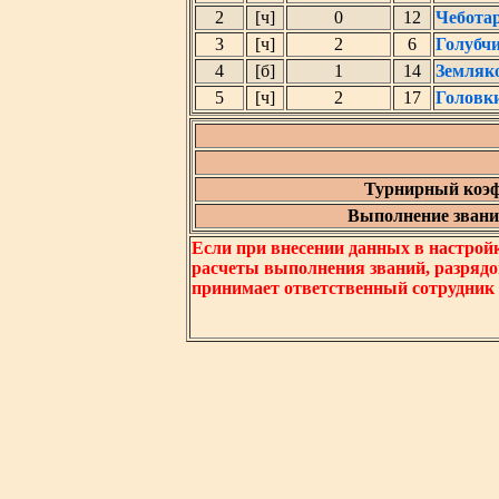
2
[ч]
0
12
Чебота
3
[ч]
2
6
Голубч
4
[б]
1
14
Земляк
5
[ч]
2
17
Головк
Турнирный коэф
Выполнение звания
Если при внесении данных в настрой
расчеты выполнения званий, разрядо
принимает ответственный сотрудник