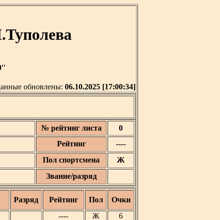
Н.Туполева
''
анные обновлены:
06.10.2025 [17:00:34]
№ рейтинг листа
0
Рейтинг
----
Пол спортсмена
Ж
Звание/разряд
Разряд
Рейтинг
Пол
Очки
----
Ж
6