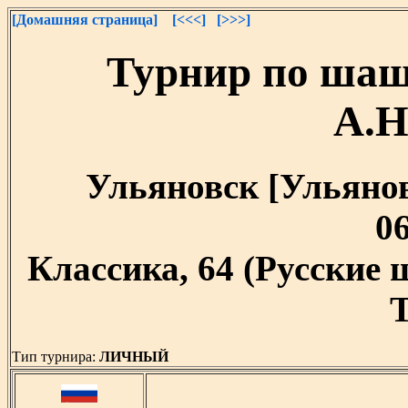
[Домашняя страница]
[<<<]
[>>>]
Турнир по шаш
А.Н
Ульяновск [Ульяновс
06
Классика, 64 (Русские
T
Тип турнира:
ЛИЧНЫЙ