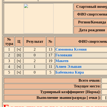
Стартовый номе
ФИО спортсмена
Регион/Команда
Дата рождения
№
Ц
Результат
№
ФИО спортсмен
тура
1
[ч]
2
13
Симонова Ксения
2
[б]
0
17
Головкин
3
[ч]
2
19
Макеев
4
[ч]
1
11
Алиев Эльшан
5
[ч]
0
5
Бабенкова Кира
Всего очков:
Текущее место:
Турнирный коэффициент [Норма]:
Выполнение звания/разряда [ очки ]:
[