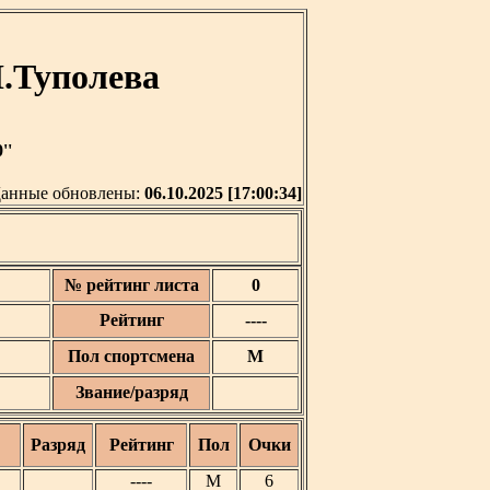
Н.Туполева
''
анные обновлены:
06.10.2025 [17:00:34]
№ рейтинг листа
0
Рейтинг
----
Пол спортсмена
М
Звание/разряд
Разряд
Рейтинг
Пол
Очки
----
М
6