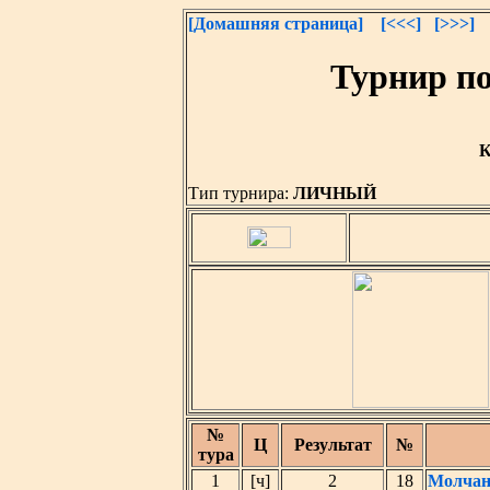
[Домашняя страница]
[<<<]
[>>>]
Турнир по
К
Тип турнира:
ЛИЧНЫЙ
№
Ц
Результат
№
тура
1
[ч]
2
18
Молчан