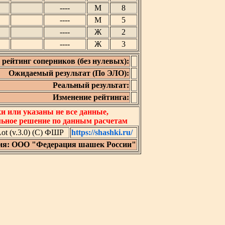
----
М
8
----
М
5
----
Ж
2
----
Ж
3
рейтинг соперников (без нулевых):
Ожидаемый результат (По ЭЛО):
Реальный результат:
Изменение рейтинга:
 или указаны не все данные,
льное решение по данным расчетам
t (v.3.0) (C) ФШР
https://shashki.ru/
ия: ООО "Федерация шашек России"