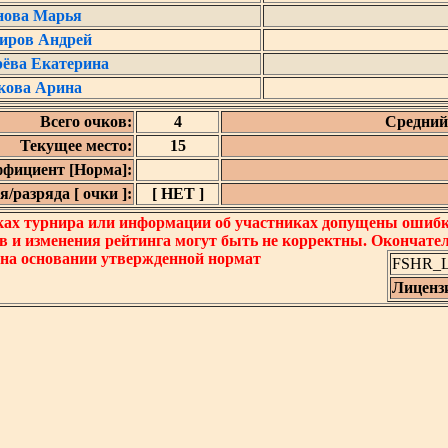
нова Марья
иров Андрей
рёва Екатерина
кова Арина
Всего очков:
4
Средний 
Текущее место:
15
фициент [Норма]:
/разряда [ очки ]:
[ НЕТ ]
ках турнира или информации об участниках допущены ошибки
в и изменения рейтинга могут быть не корректны. Окончате
 на основании утвержденной нормат
FSHR_Lo
Лиценз