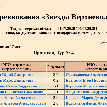
]
оревнования «Звезды Верхнев
Тверь [Тверская область] [ 01.07.2026 / 05.07.2026 ]
лассика, 64 (Русские шашки), Швейцарская система, T15 + 15
Данн
и до 17 лет
Протокол, Тур № 4
ФИО спортсмена
ФИО спорт
Результат
(играет белыми)
(играет чер
в Юрий Дмитриевич
2-0
Обливанцева Анастаси
в Марк Дмитриевич
0-2
Брыскин Егор Игореви
ов Семен Андреевич
1-1
Королева Марфа Конст
ин Ростислав Романович
1-1
Андреев Иван Андреев
ва Злата Алексеевна
2-0
Павенко Мария Дмитр
в Алексей Александрович
2-0
Волокитин Демид Алек