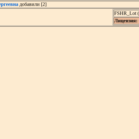
ергеевна
добавили [2]
FSHR_Lot (
Лицензия: