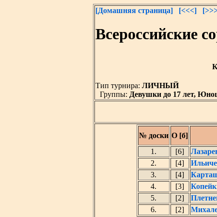
[Домашняя страница]
[<<<]
[>>>
Всероссийские с
К
Тип турнира:
ЛИЧНЫЙ
Группы:
Девушки до 17 лет, Юнош
№ доски
О [б]
1.
[6]
Лазаре
2.
[4]
Ильиче
3.
[4]
Карташ
4.
[3]
Копейк
5.
[2]
Плетне
6.
[2]
Михале