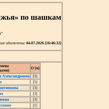
олжья» по шашкам
''
ые обновлены:
04.07.2026 [16:46:32]
смена
О [ч]
ными)
я Александровна
[5]
ч
[5]
антиновна
[3]
ич
[3]
иевна
[3]
сеевич
[1]