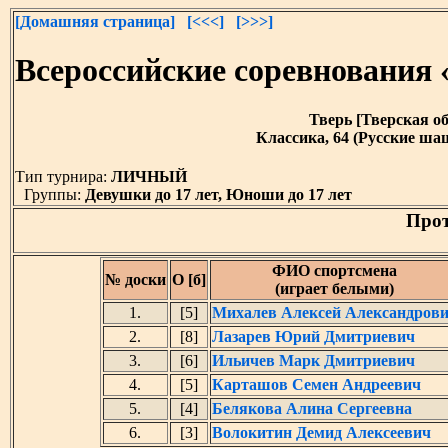
[Домашняя страница]
[<<<]
[>>>]
Всероссийские соревнования
Тверь [Тверская обл
Классика, 64 (Русские шаш
Тип турнира:
ЛИЧНЫЙ
Группы:
Девушки до 17 лет, Юноши до 17 лет
Прот
ФИО спортсмена
№ доски
О [б]
(играет белыми)
1.
[5]
Михалев Алексей Александров
2.
[8]
Лазарев Юрий Дмитриевич
3.
[6]
Ильичев Марк Дмитриевич
4.
[5]
Карташов Семен Андреевич
5.
[4]
Белякова Алина Сергеевна
6.
[3]
Волокитин Демид Алексеевич