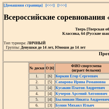
[Домашняя страница]
[<<<]
[>>>]
Всероссийские соревнования
Тверь [Тверская обл
Классика, 64 (Русские шаш
Тип турнира:
ЛИЧНЫЙ
Группы:
Девушки до 14 лет, Юноши до 14 лет
Прот
ФИО спортсмена
№ доски
О [б]
(играет белыми)
1.
[6]
Коркин Егор Сергеевич
2.
[5]
Сапарова Ирина Романовна
3.
[4]
Кусакин Платон Андреевич
4.
[4]
Кучеров Арсений Антонович
5.
[4]
Былинкин Никита Андреевич
6.
[3]
Бунин Михаил Ильич