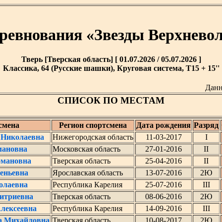
оревнования «Звезды Верхнев
Тверь [Тверская область] [ 01.07.2026 / 05.07.2026 ]
Классика, 64 (Русские шашки), Круговая система, T15 + 15''
Данн
СПИСОК ПО МЕСТАМ
смена
Регион спортсмена
Дата рождения
Разряд
 Николаевна
Нижегородская область
11-03-2017
I
мановна
Московская область
27-01-2016
II
омановна
Тверская область
25-04-2016
II
еньевна
Ярославская область
13-07-2016
2Ю
олаевна
Республика Карелия
25-07-2016
III
итриевна
Тверская область
08-06-2016
2Ю
лексеевна
Республика Карелия
14-09-2016
III
а Михайловна
Тверская область
10-08-2017
2Ю