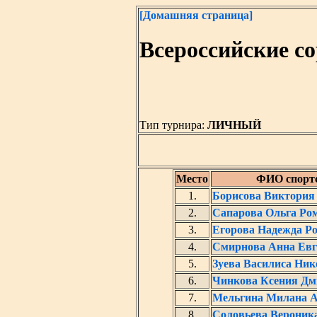
[Домашняя страница]
Всероссийские с
Тип турнира:
ЛИЧНЫЙ
Место
ФИО спорт
1.
Борисова Виктория
2.
Сапарова Ольга Ро
3.
Егорова Надежда Р
4.
Смирнова Анна Евг
5.
Зуева Василиса Ник
6.
Чинкова Ксения Дм
7.
Мельгина Милана А
8.
Соловьева Вероник