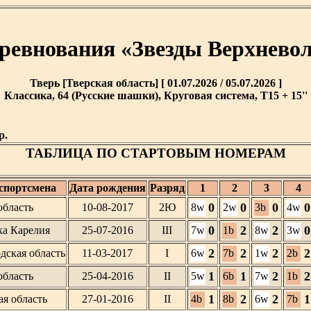
оревнования «Звезды Верхнев
Тверь [Тверская область] [ 01.07.2026 / 05.07.2026 ]
Классика, 64 (Русские шашки), Круговая система, T15 + 15''
р.
ТАБЛИЦА ПО СТАРТОВЫМ НОМЕРАМ
спортсмена
Дата рождения
Разряд
1
2
3
4
0
0
0
0
область
10-08-2017
2Ю
8w
2w
3b
4w
0
2
2
0
ка Карелия
25-07-2016
III
7w
1b
8w
3w
2
2
2
2
дская область
11-03-2017
I
6w
7b
1w
2b
1
1
2
2
область
25-04-2016
II
5w
6b
7w
1b
1
2
2
1
я область
27-01-2016
II
4b
8b
6w
7b