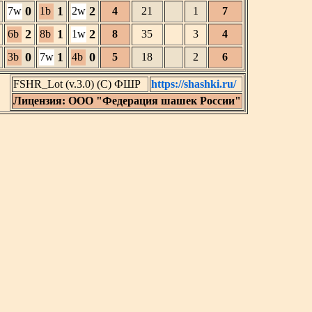
0
1
2
7w
1b
2w
4
21
1
7
2
1
2
6b
8b
1w
8
35
3
4
0
1
0
3b
7w
4b
5
18
2
6
FSHR_Lot (v.3.0) (C) ФШР
https://shashki.ru/
Лицензия: ООО "Федерация шашек России"