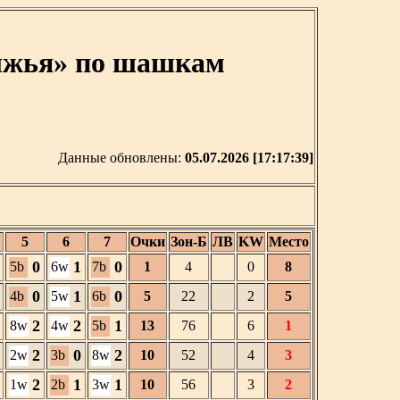
олжья» по шашкам
Данные обновлены:
05.07.2026 [17:17:39]
5
6
7
Очки
Зон-Б
ЛВ
KW
Место
0
1
0
5b
6w
7b
1
4
0
8
0
1
0
4b
5w
6b
5
22
2
5
2
2
1
8w
4w
5b
13
76
6
1
2
0
2
2w
3b
8w
10
52
4
3
2
1
1
1w
2b
3w
10
56
3
2