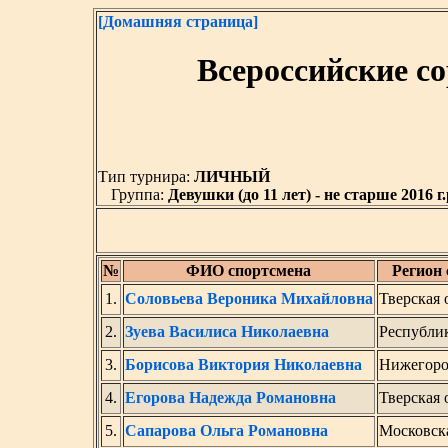
[Домашняя страница]
Всероссийские с
Тип турнира:
ЛИЧНЫЙ
Группа:
Девушки (до 11 лет) - не старше 2016 г.
№
ФИО спортсмена
Регион 
1.
Соловьева Вероника Михайловна
Тверская 
2.
Зуева Василиса Николаевна
Республи
3.
Борисова Виктория Николаевна
Нижегоро
4.
Егорова Надежда Романовна
Тверская 
5.
Сапарова Ольга Романовна
Московска