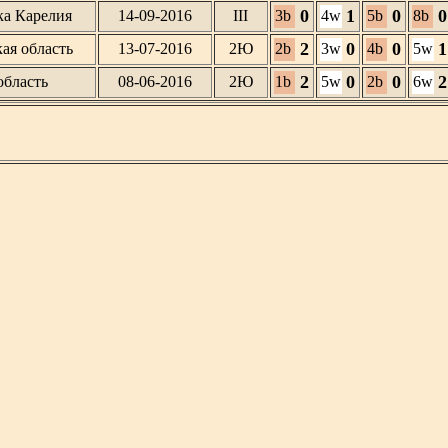
0
1
0
0
ка Карелия
14-09-2016
III
3b
4w
5b
8b
2
0
0
1
ая область
13-07-2016
2Ю
2b
3w
4b
5w
2
0
0
2
область
08-06-2016
2Ю
1b
5w
2b
6w