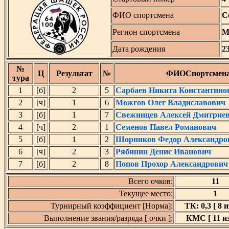
ФИО спортсмена
С
Регион спортсмена
М
Дата рождения
2
№
Ц
Результат
№
ФИОСпортсмен
тура
1
[б]
2
5
Сарбаев Никита Константино
2
[ч]
1
6
Можгов Олег Владиславович
3
[б]
1
7
Свежинцев Алексей Дмитрие
4
[ч]
2
1
Семенов Павел Романович
5
[б]
1
2
Шорников Федор Александро
6
[ч]
2
3
Рябинин Денис Иванович
7
[б]
2
8
Попов Прохор Александрович
Всего очков:
11
Текущее место:
1
Турнирный коэффициент [Норма]:
ТК: 0,3 [ 8 и
Выполнение звания/разряда [ очки ]:
КМС [ 11 из