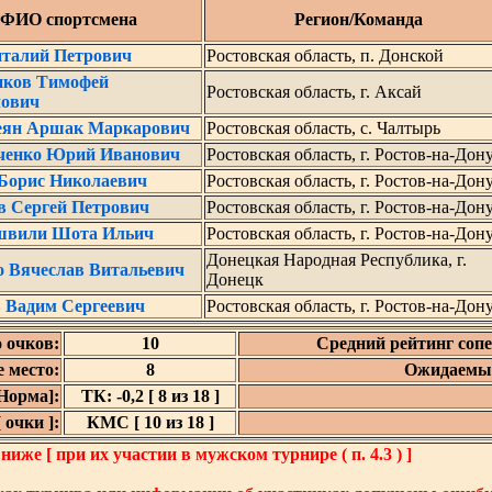
ФИО спортсмена
Регион/Команда
италий Петрович
Ростовская область, п. Донской
иков Тимофей
Ростовская область, г. Аксай
ович
ян Аршак Маркарович
Ростовская область, с. Чалтырь
ченко Юрий Иванович
Ростовская область, г. Ростов-на-Дон
 Борис Николаевич
Ростовская область, г. Ростов-на-Дон
в Сергей Петрович
Ростовская область, г. Ростов-на-Дон
швили Шота Ильич
Ростовская область, г. Ростов-на-Дон
Донецкая Народная Республика, г.
о Вячеслав Витальевич
Донецк
 Вадим Сергеевич
Ростовская область, г. Ростов-на-Дон
о очков:
10
Средний рейтинг сопе
 место:
8
Ожидаемый
Норма]:
ТК: -0,2 [ 8 из 18 ]
 очки ]:
КМС [ 10 из 18 ]
же [ при их участии в мужском турнире ( п. 4.3 ) ]