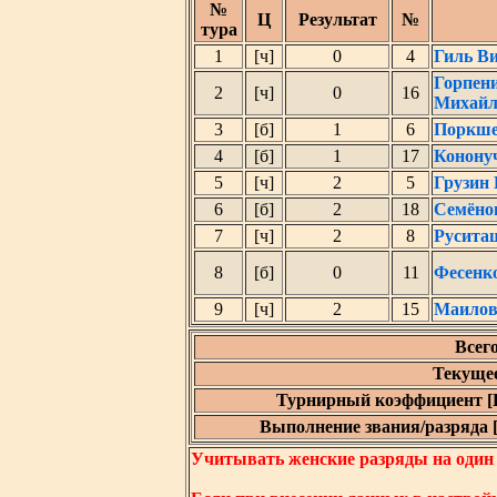
№
Ц
Результат
№
тура
1
[ч]
0
4
Гиль В
Горпен
2
[ч]
0
16
Михайл
3
[б]
1
6
Поркше
4
[б]
1
17
Конону
5
[ч]
2
5
Грузин
6
[б]
2
18
Семёно
7
[ч]
2
8
Русита
8
[б]
0
11
Фесенк
9
[ч]
2
15
Маилов
Всег
Текущее
Турнирный коэффициент [
Выполнение звания/разряда [
Учитывать женские разряды на один ни