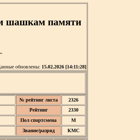
им шашкам памяти
'
анные обновлены:
15.02.2026 [14:11:28]
№ рейтинг листа
2326
Рейтинг
2330
Пол спортсмена
М
Звание/разряд
КМС