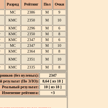
Разряд
Рейтинг
Пол
Очки
МС
2386
М
9
КМС
2350
М
10
КМС
2296
М
6
у
КМС
2350
М
8
у
КМС
2347
М
6
у
МС
2347
М
10
у
КМС
2364
М
8
КМС
2351
М
10
у
КМС
2335
М
8
рников (без нулевых):
2347
 результат (По ЭЛО):
8,64 [ из 18 ]
Реальный результат:
10 [ из 18 ]
Изменение рейтинга:
+3