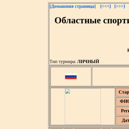
[Домашняя страница]
[<<<]
[>>>]
Областные спорт
Тип турнира:
ЛИЧНЫЙ
Стар
ФИО
Рег
Да