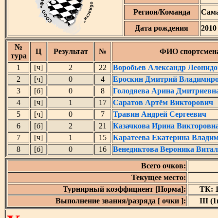
Регион/Команда
Сама
Дата рождения
2010
№
Ц
Результат
№
ФИО спортсмен
тура
1
[ч]
2
22
Воробьев Александр Леонид
2
[ч]
0
4
Ероскин Дмитрий Владимир
3
[б]
0
8
Голодяева Арина Дмитриевн
4
[ч]
1
17
Саратов Артём Викторович
5
[ч]
0
7
Травин Андрей Сергеевич
6
[б]
2
21
Казачкова Ирина Викторовн
7
[ч]
1
15
Каратеева Екатерина Влади
8
[б]
0
16
Венедиктова Вероника Витал
Всего очков:
Текущее место:
Турнирный коэффициент [Норма]:
ТК: 1
Выполнение звания/разряда [ очки ]:
III (1