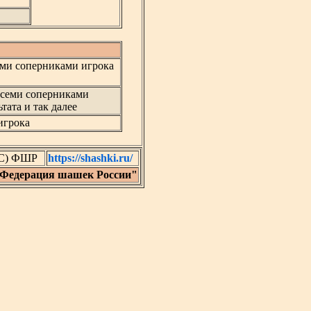
ми соперниками игрока
всеми соперниками
тата и так далее
игрока
 (C) ФШР
https://shashki.ru/
"Федерация шашек России"