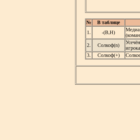
№
В таблице
Медиа
1.
-(В,Н)
(коман
Усечё
2.
Солкоф(n)
игрока
3.
Солкоф(+)
Солко