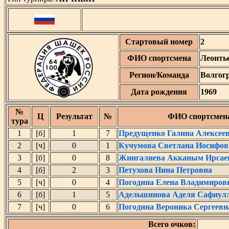
Стартовый номер
2
ФИО спортсмена
Леонть
Регион/Команда
Волгогр
Дата рождения
1969
№
Ц
Результат
№
ФИО спортсмен
тура
1
[б]
1
7
Предущенко Галина Алексее
2
[ч]
0
1
Кучумова Светлана Иосифов
3
[б]
0
8
Жингалиева Акканым Ирсае
4
[б]
2
3
Петухова Нина Петровна
5
[ч]
0
4
Погодина Елена Владимиров
6
[б]
1
5
Адельшинова Аделя Сафиул
7
[ч]
0
6
Погодина Вероника Сергеевн
Всего очков: