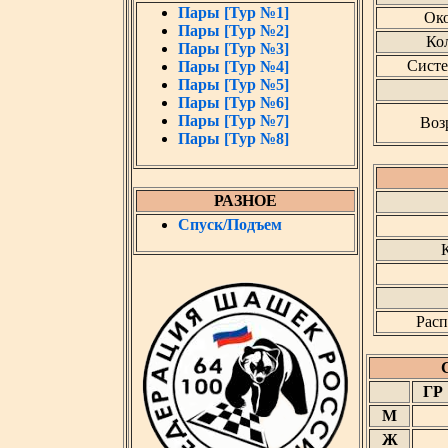
Пары [Тур №1]
Око
Пары [Тур №2]
Кол
Пары [Тур №3]
Систе
Пары [Тур №4]
Пары [Тур №5]
Пары [Тур №6]
Пары [Тур №7]
Воз
Пары [Тур №8]
РАЗНОЕ
Спуск/Подъем
К
Расп
ГР
М
Ж