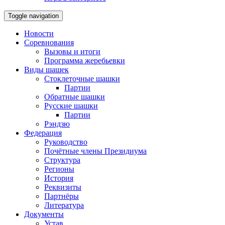
Toggle navigation
Новости
Соревнования
Вызовы и итоги
Программа жеребьевки
Виды шашек
Стоклеточные шашки
Партии
Обратные шашки
Русские шашки
Партии
Рэндзю
Федерация
Руководство
Почётные члены Президиума
Структура
Регионы
История
Реквизиты
Партнёры
Литература
Документы
Устав