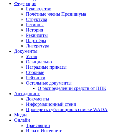
Федерация
Руководство
Почётные члены Президиума
Структура
Регионы
История
Реквизиты
Партнёры
Литература
Документы
Устав
Официально
Наградные приказы
Сборные
Рейтинги
Остальные документы
О распределении средств от ППК
Антидопинг
Документы
Информационный стенд
Проверить субстанцию в списке WADA
Медиа
Онлайн
Трансляции
Игра в Интернете