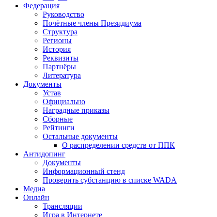
Федерация
Руководство
Почётные члены Президиума
Структура
Регионы
История
Реквизиты
Партнёры
Литература
Документы
Устав
Официально
Наградные приказы
Сборные
Рейтинги
Остальные документы
О распределении средств от ППК
Антидопинг
Документы
Информационный стенд
Проверить субстанцию в списке WADA
Медиа
Онлайн
Трансляции
Игра в Интернете