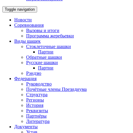
Toggle navigation
Новости
Соревнования
Вызовы и итоги
Программа жеребьевки
Виды шашек
Стоклеточные шашки
Партии
Обратные шашки
Русские шашки
Партии
Рэндзю
Федерация
Руководство
Почётные члены Президиума
Структура
Регионы
История
Реквизиты
Партнёры
Литература
Документы
Устав