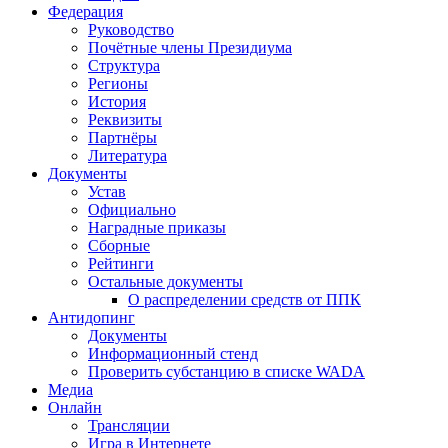
Федерация
Руководство
Почётные члены Президиума
Структура
Регионы
История
Реквизиты
Партнёры
Литература
Документы
Устав
Официально
Наградные приказы
Сборные
Рейтинги
Остальные документы
О распределении средств от ППК
Антидопинг
Документы
Информационный стенд
Проверить субстанцию в списке WADA
Медиа
Онлайн
Трансляции
Игра в Интернете