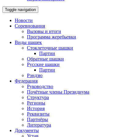
Toggle navigation
Новости
Соревнования
Вызовы и итоги
Программа жеребьевки
Виды шашек
Стоклеточные шашки
Партии
Обратные шашки
Русские шашки
Партии
Рэндзю
Федерация
Руководство
Почётные члены Президиума
Структура
Регионы
История
Реквизиты
Партнёры
Литература
Документы
Устав