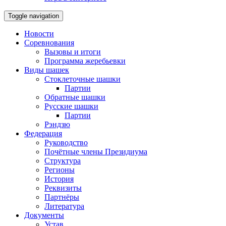
Toggle navigation
Новости
Соревнования
Вызовы и итоги
Программа жеребьевки
Виды шашек
Стоклеточные шашки
Партии
Обратные шашки
Русские шашки
Партии
Рэндзю
Федерация
Руководство
Почётные члены Президиума
Структура
Регионы
История
Реквизиты
Партнёры
Литература
Документы
Устав