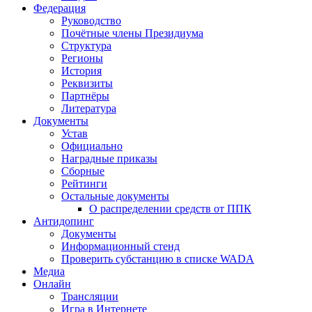
Федерация
Руководство
Почётные члены Президиума
Структура
Регионы
История
Реквизиты
Партнёры
Литература
Документы
Устав
Официально
Наградные приказы
Сборные
Рейтинги
Остальные документы
О распределении средств от ППК
Антидопинг
Документы
Информационный стенд
Проверить субстанцию в списке WADA
Медиа
Онлайн
Трансляции
Игра в Интернете