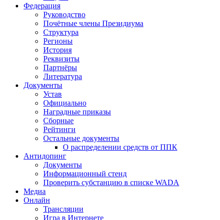
Федерация
Руководство
Почётные члены Президиума
Структура
Регионы
История
Реквизиты
Партнёры
Литература
Документы
Устав
Официально
Наградные приказы
Сборные
Рейтинги
Остальные документы
О распределении средств от ППК
Антидопинг
Документы
Информационный стенд
Проверить субстанцию в списке WADA
Медиа
Онлайн
Трансляции
Игра в Интернете