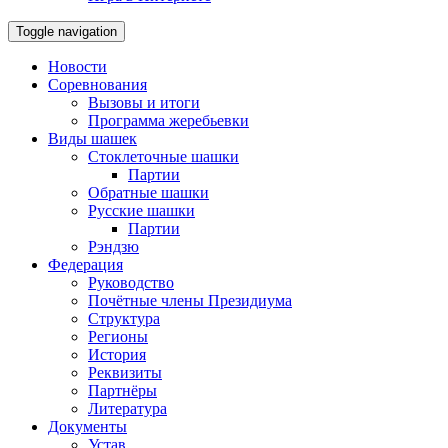
Toggle navigation
Новости
Соревнования
Вызовы и итоги
Программа жеребьевки
Виды шашек
Стоклеточные шашки
Партии
Обратные шашки
Русские шашки
Партии
Рэндзю
Федерация
Руководство
Почётные члены Президиума
Структура
Регионы
История
Реквизиты
Партнёры
Литература
Документы
Устав