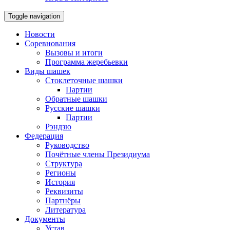
Toggle navigation
Новости
Соревнования
Вызовы и итоги
Программа жеребьевки
Виды шашек
Стоклеточные шашки
Партии
Обратные шашки
Русские шашки
Партии
Рэндзю
Федерация
Руководство
Почётные члены Президиума
Структура
Регионы
История
Реквизиты
Партнёры
Литература
Документы
Устав