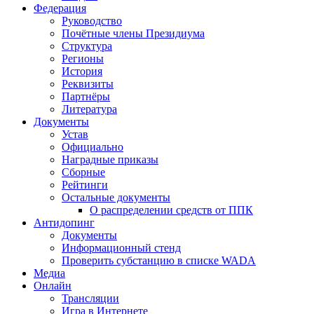
Федерация
Руководство
Почётные члены Президиума
Структура
Регионы
История
Реквизиты
Партнёры
Литература
Документы
Устав
Официально
Наградные приказы
Сборные
Рейтинги
Остальные документы
О распределении средств от ППК
Антидопинг
Документы
Информационный стенд
Проверить субстанцию в списке WADA
Медиа
Онлайн
Трансляции
Игра в Интернете