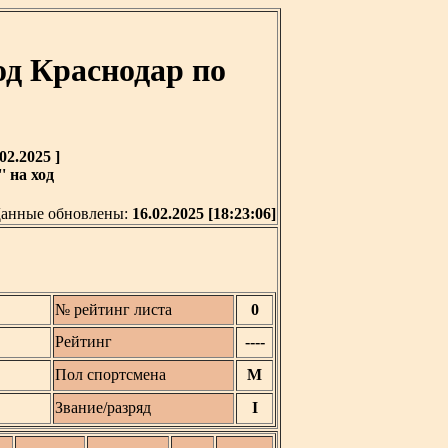
од Краснодар по
02.2025 ]
 на ход
анные обновлены:
16.02.2025 [18:23:06]
№ рейтинг листа
0
Рейтинг
----
Пол спортсмена
М
Звание/разряд
I