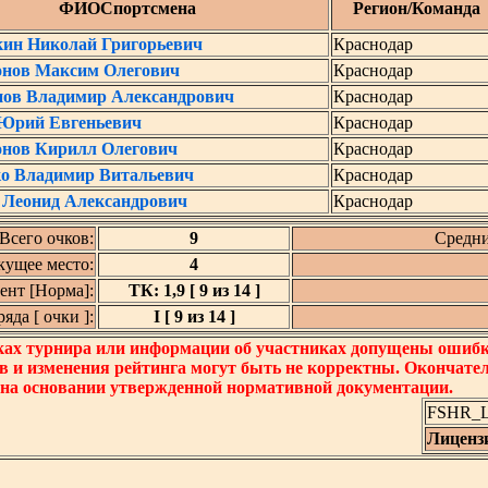
ФИОСпортсмена
Регион/Команда
кин Николай Григорьевич
Краснодар
онов Максим Олегович
Краснодар
нов Владимир Александрович
Краснодар
 Юрий Евгеньевич
Краснодар
онов Кирилл Олегович
Краснодар
о Владимир Витальевич
Краснодар
 Леонид Александрович
Краснодар
Всего очков:
9
Средни
кущее место:
4
нт [Норма]:
ТК: 1,9 [ 9 из 14 ]
да [ очки ]:
I [ 9 из 14 ]
ках турнира или информации об участниках допущены ошибки
в и изменения рейтинга могут быть не корректны. Окончате
 на основании утвержденной нормативной документации.
FSHR_Lo
Лиценз