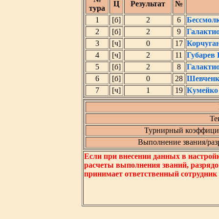
Ц
Результат
№
тура
1
[б]
2
6
Бессмол
2
[б]
2
9
Галакти
3
[ч]
0
17
Корчуга
4
[ч]
2
11
Губарев
5
[б]
2
8
Галакти
6
[б]
0
28
Шевченк
7
[ч]
1
19
Кумейко
Те
Турнирный коэффицие
Выполнение звания/разря
Если при внесении данных в настрой
расчеты выполнения званий, разрядо
принимает ответственный сотрудник