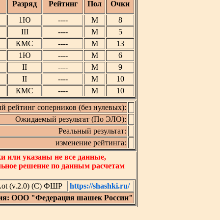
Разряд
Рейтинг
Пол
Очки
1Ю
----
М
8
III
----
М
5
КМС
----
М
13
1Ю
----
М
6
II
----
М
9
II
----
М
10
КМС
----
М
10
й рейтинг соперников (без нулевых):
Ожидаемый результат (По ЭЛО):
Реальный результат:
изменение рейтинга:
 или указаны не все данные,
льное решение по данным расчетам
t (v.2.0) (C) ФШР
https://shashki.ru/
ия: ООО "Федерация шашек России"