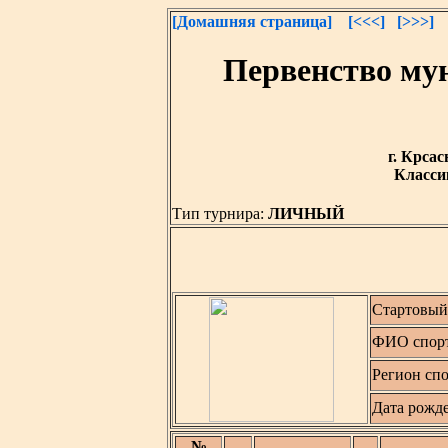
[Домашняя страница]
[<<<]
[>>>]
Первенство мун
г. Крсас
Класси
Тип турнира:
ЛИЧНЫЙ
Стартовый
ФИО спор
Регион сп
Дата рожд
№