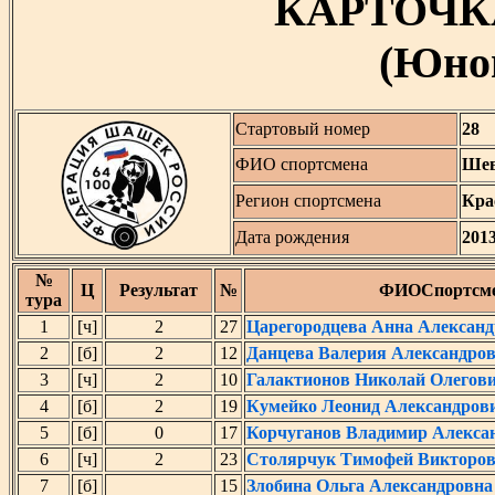
КАРТОЧК
(Юнош
Стартовый номер
28
ФИО спортсмена
Шев
Регион спортсмена
Кра
Дата рождения
201
№
Ц
Результат
№
ФИОСпортсм
тура
1
[ч]
2
27
Царегородцева Анна Алексан
2
[б]
2
12
Данцева Валерия Александро
3
[ч]
2
10
Галактионов Николай Олегов
4
[б]
2
19
Кумейко Леонид Александров
5
[б]
0
17
Корчуганов Владимир Алекса
6
[ч]
2
23
Столярчук Тимофей Викторо
7
[б]
15
Злобина Ольга Александровна