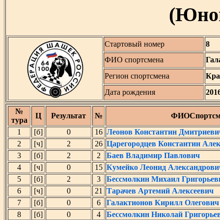
(Юнош
Стартовый номер
8
ФИО спортсмена
Гал
Регион спортсмена
Кра
Дата рождения
201
№
Ц
Результат
№
ФИОСпортсм
тура
1
[б]
0
16
Леонов Константин Дмитриеви
2
[ч]
2
26
Царегородцев Константин Але
3
[б]
2
2
Баев Владимир Павлович
4
[ч]
0
15
Кумейко Леонид Александрови
5
[б]
2
3
Бессмолкин Михаил Григорьев
6
[ч]
0
21
Тарачeв Артемий Алексеевич
7
[б]
0
6
Галактионов Кирилл Олегович
8
[б]
0
4
Бессмолкин Николай Григорье