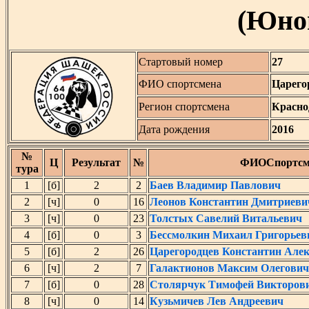
(Юнош
Стартовый номер
27
ФИО спортсмена
Царего
Регион спортсмена
Красно
Дата рождения
2016
№
Ц
Результат
№
ФИОСпортсм
тура
1
[б]
2
2
Баев Владимир Павлович
2
[ч]
0
16
Леонов Константин Дмитриеви
3
[ч]
0
23
Толстых Савелий Витальевич
4
[б]
0
3
Бессмолкин Михаил Григорьев
5
[б]
2
26
Царегородцев Константин Але
6
[ч]
2
7
Галактионов Максим Олегович
7
[б]
0
28
Столярчук Тимофей Викторов
8
[ч]
0
14
Кузьмичев Лев Андреевич