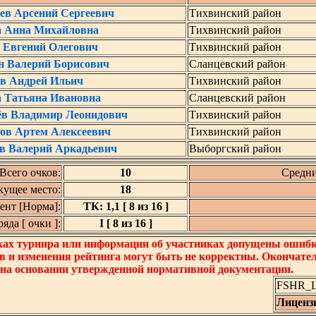
ев Арсений Сергеевич
Тихвинский район
а Анна Михайловна
Тихвинский район
 Евгений Олегович
Тихвинский район
н Валерий Борисович
Сланцевский район
в Андрей Ильич
Тихвинский район
 Татьяна Ивановна
Сланцевский район
в Владимир Леонидович
Тихвинский район
ов Артем Алексеевич
Тихвинский район
в Валерий Аркадьевич
Выборгский район
Всего очков:
10
Средни
кущее место:
18
нт [Норма]:
ТК: 1,1 [ 8 из 16 ]
да [ очки ]:
I [ 8 из 16 ]
ках турнира или информации об участниках допущены ошибки
в и изменения рейтинга могут быть не корректны. Окончате
 на основании утвержденной нормативной документации.
FSHR_Lo
Лиценз