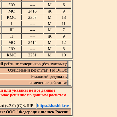
3Ю
----
М
6
МС
2416
Ж
9
КМС
2358
М
13
I
----
М
11
III
----
М
7
II
----
Ж
9
МС
2414
М
12
2Ю
----
М
8
КМС
2251
М
10
й рейтинг соперников (без нулевых):
Ожидаемый результат (По ЭЛО):
Реальный результат:
изменение рейтинга:
 или указаны не все данные,
льное решение по данным расчетам
t (v.2.0) (C) ФШР
https://shashki.ru/
ия: ООО "Федерация шашек России"