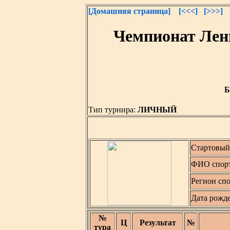
[Домашняя страница]
[<<<]
[>>>]
Чемпионат Лен
Б
Тип турнира:
ЛИЧНЫЙ
Стартовый
ФИО спор
Регион сп
Дата рожд
№
Ц
Результат
№
тура