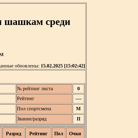
м шашкам среди
од
анные обновлены:
15.02.2025 [15:02:42]
№ рейтинг листа
0
Рейтинг
----
Пол спортсмена
М
Звание/разряд
II
Разряд
Рейтинг
Пол
Очки