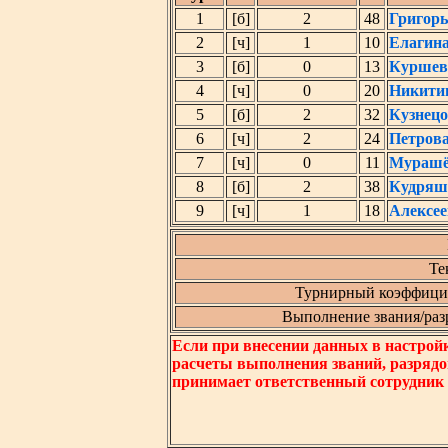
1
[б]
2
48
Григорь
2
[ч]
1
10
Елагин
3
[б]
0
13
Куршев
4
[ч]
0
20
Никити
5
[б]
2
32
Кузнецо
6
[ч]
2
24
Петрова
7
[ч]
0
11
Мурашё
8
[б]
2
38
Кудряш
9
[ч]
1
18
Алексее
Те
Турнирный коэффицие
Выполнение звания/разря
Если при внесении данных в настрой
расчеты выполнения званий, разрядо
принимает ответственный сотрудник