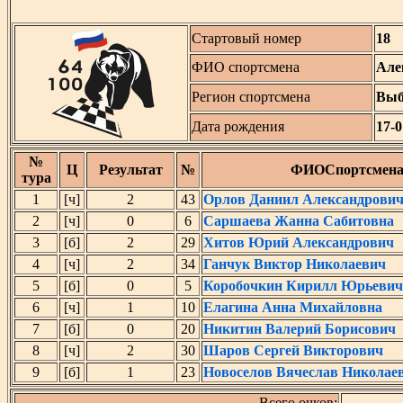
Стартовый номер
18
ФИО спортсмена
Але
Регион спортсмена
Выб
Дата рождения
17-0
№
Ц
Результат
№
ФИОСпортсмен
тура
1
[ч]
2
43
Орлов Даниил Александрови
2
[ч]
0
6
Саршаева Жанна Сабитовна
3
[б]
2
29
Хитов Юрий Александрович
4
[ч]
2
34
Ганчук Виктор Николаевич
5
[б]
0
5
Коробочкин Кирилл Юрьевич
6
[ч]
1
10
Елагина Анна Михайловна
7
[б]
0
20
Никитин Валерий Борисович
8
[ч]
2
30
Шаров Сергей Викторович
9
[б]
1
23
Новоселов Вячеслав Николае
Всего очков: