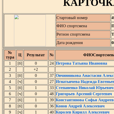
КАРТОЧК
Стартовый номер
4
ФИО спортсмена
П
Регион спортсмена
Т
Дата рождения
0
№
Ц
Результат
№
ФИОСпортсмен
тура
1
[б]
0
24
Петрова Татьяна Ивановна
2
+2
3
[б]
0
37
Овчинникова Анастасия Алекс
4
[ч]
0
27
Игнатьичева Надежда Евгенье
5
[б]
1
33
Степаненко Николай Юрьевич
6
[ч]
0
48
Григорьев Арсений Сергеевич
7
[б]
1
39
Константинова Софья Андреев
8
[б]
0
36
Конов Андрей Алексеевич
9
[ч]
1
40
Королев Кирилл Алексеевич