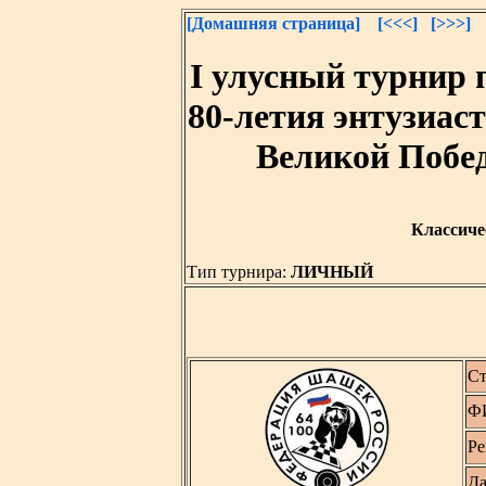
[Домашняя страница]
[<<<]
[>>>]
I улусный турнир 
80-летия энтузиас
Великой Побед
Классичес
Тип турнира:
ЛИЧНЫЙ
Ст
Ф
Ре
Да