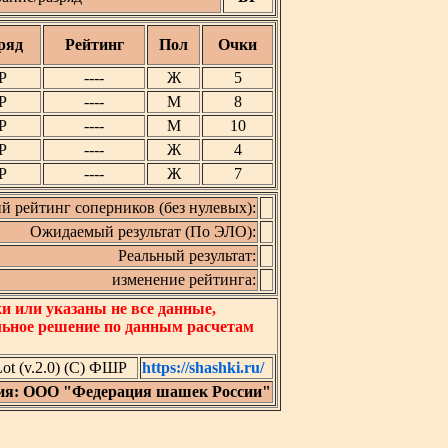
ряд
Рейтинг
Пол
Очки
Р
----
Ж
5
Р
----
М
8
Р
----
М
10
Р
----
Ж
4
Р
----
Ж
7
й рейтинг соперников (без нулевых):
Ожидаемый результат (По ЭЛО):
Реальный результат:
изменение рейтинга:
 или указаны не все данные,
льное решение по данным расчетам
t (v.2.0) (C) ФШР
https://shashki.ru/
ия: ООО "Федерация шашек России"