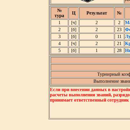
№
Ц
Результат
№
тура
1
[ч]
2
2
М
2
[б]
2
23
Ф
3
[б]
0
11
Л
4
[ч]
2
21
К
5
[б]
1
28
Н
Турнирный коэф
Выполнение звания
Если при внесении данных в настрой
расчеты выполнения званий, разрядо
принимает ответственный сотрудник