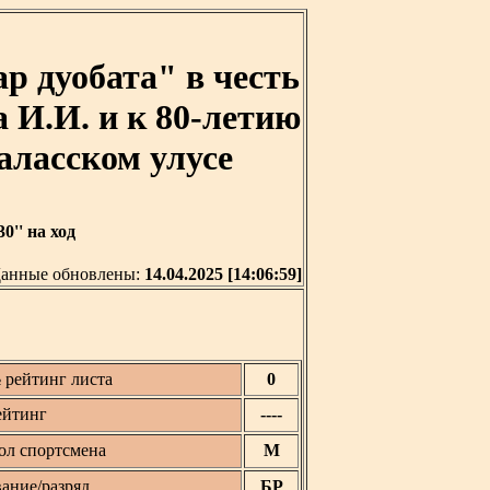
р дуобата" в честь
 И.И. и к 80-летию
аласском улусе
0'' на ход
анные обновлены:
14.04.2025 [14:06:59]
 рейтинг листа
0
ейтинг
----
ол спортсмена
М
вание/разряд
БР