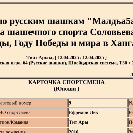
по русским шашкам "Малдьа5а
та шашечного спорта Соловьева
ы, Году Победы и мира в Ханг
Тиит Арыы, [ 12.04.2025 / 12.04.2025 ]
кая игра, 64 (Русские шашки), Швейцарская система, T30 + 3
Д
КАРТОЧКА СПОРТСМЕНА
(Юноши )
артовый номер
9
№
ИО спортсмена
Ефремов Лев
Р
гион/Команда
Тит Ары
П
та рождения
2016
З