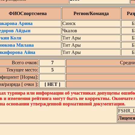
ФИОСпортсмена
Регион/Команда
Раз
акарова Арина
Синск
Б
едоров Айдын
Чкалов
Б
укин Коля
Тит Ары
Б
рюкова Милана
Тит Ары
Б
икифорова Айна
Тит Ары
Б
Всего очков:
7
Средни
Текущее место:
5
фициент [Норма]:
/разряда [ очки ]:
[ НЕТ ]
ках турнира или информации об участниках допущены ошибки
в и изменения рейтинга могут быть не корректны. Окончате
 на основании утвержденной нормативной документации.
FSHR_Lo
Лиценз