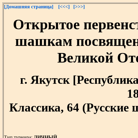
[Домашняя страница]
[<<<]
[>>>]
Открытое первен
шашкам посвящен
Великой От
г. Якутск [Республика
18
Классика, 64 (Русские
Тип турнира:
ЛИЧНЫЙ