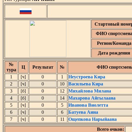
Стартовый номе
ФИО спортсмен
Регион/Команда
Дата рождения
№
Ц
Результат
№
ФИО спортсмен
тура
1
[ч]
0
1
Неустроева Кира
2
[ч]
0
10
Васильева Кира
3
[б]
0
12
Михайлова Милана
4
[б]
0
14
Махарова Айгылаана
5
[ч]
0
5
Иванова Виолетта
6
[ч]
0
6
Батуева Аина
7
[ч]
0
11
Ощепкова Нарыйаана
Всего очков: