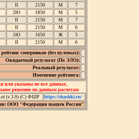
II
2150
М
7
2Ю
1850
М
5
II
2150
М
7
II
2150
М
6
1Ю
1650
Ж
5
II
2150
М
6
рейтинг соперников (без нулевых):
Ожидаемый результат (По ЭЛО):
Реальный результат:
Изменение рейтинга:
 или указаны не все данные,
льное решение по данным расчетам
t (v.3.0) (C) ФШР
https://shashki.ru/
ия: ООО "Федерация шашек России"