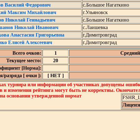
в Василий Федорович
с.Большое Нагаткино
кий Максим Михайлович
г.Ульяновск
ов Николай Геннадьевич
с.Большое Нагаткино
анов Николай Иванович
с.Лаишевка
ова Анастасия Григорьевна
г.Димитровград
нко Елисей Алексеевич
г.Димитровград
Всего очков:
1
Средний 
Текущее место:
20
фициент [Норма]:
/разряда [ очки ]:
[ НЕТ ]
ках турнира или информации об участниках допущены ошибки
в и изменения рейтинга могут быть не корректны. Окончате
 на основании утвержденной нормат
FSHR_Lo
Лиценз