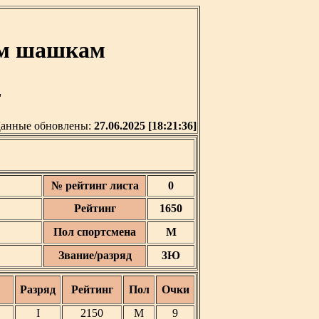
им шашкам
'
анные обновлены:
27.06.2025 [18:21:36]
№ рейтинг листа
0
Рейтинг
1650
Пол спортсмена
М
Звание/разряд
3Ю
Разряд
Рейтинг
Пол
Очки
I
2150
М
9