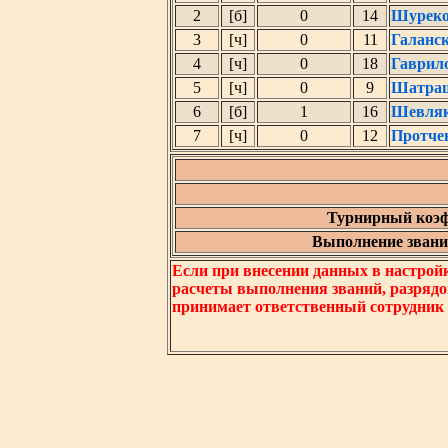
2
[б]
0
14
Шуреко
3
[ч]
0
11
Галанс
4
[ч]
0
18
Гаврил
5
[ч]
0
9
Шатраш
6
[б]
1
16
Шевляк
7
[ч]
0
12
Протче
Турнирный коэф
Выполнение звания
Если при внесении данных в настрой
расчеты выполнения званий, разрядо
принимает ответственный сотрудник