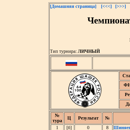
[Домашняя страница]
[<<<]
[>>>]
Чемпиона
Тип турнира:
ЛИЧНЫЙ
Ст
ФИ
Ре
Д
№
Ц
Результат
№
тура
1
[б]
0
8
Шиняев