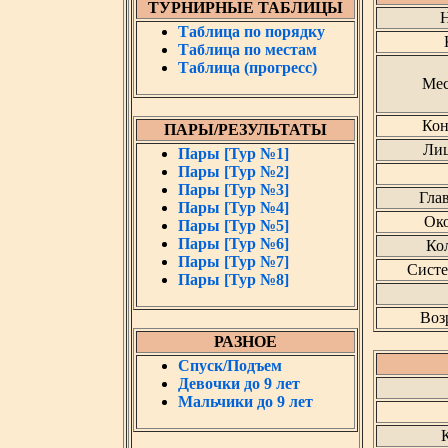
ТУРНИРНЫЕ ТАБЛИЦЫ
Н
Таблица по порядку
Таблица по местам
Таблица (прогресс)
Мес
Кон
ПАРЫ/РЕЗУЛЬТАТЫ
Лиц
Пары [Тур №1]
Пары [Тур №2]
Пары [Тур №3]
Гла
Пары [Тур №4]
Око
Пары [Тур №5]
Пары [Тур №6]
Кол
Пары [Тур №7]
Систе
Пары [Тур №8]
Воз
РАЗНОЕ
Спуск/Подъем
Девочки до 9 лет
Мальчики до 9 лет
К