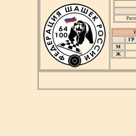
Расп
ГР
М
Ж