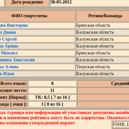
Дата рождения
30-05-2012
ФИО спортсмена
Регион/Команда
ова Виктория
Брянская область
и Диана
Калужская область
о Сергей
Калужская область
ва Арина
Калужская область
 Михаил
Брянская область
нцева Анастасия
Калужская область
ва Алина
Тверская область
в Илья
Калужская область
Всего очков:
8
Средний
кущее место:
11
ент [Норма]:
ТК: 0,5 [ 7 из 16 ]
яда [ очки ]:
I [ 8 из 16 ]
ках турнира или информации об участниках допущены ошибки
в и изменения рейтинга могут быть не корректны. Окончате
 на основании утвержденной нормат
FSHR_Lo