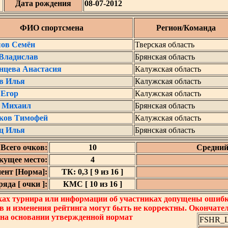
Дата рождения
08-07-2012
ФИО спортсмена
Регион/Команда
ов Семён
Тверская область
Владислав
Брянская область
нцева Анастасия
Калужская область
в Илья
Калужская область
 Егор
Калужская область
 Михаил
Брянская область
ков Тимофей
Калужская область
ц Илья
Брянская область
Всего очков:
10
Средний
кущее место:
4
ент [Норма]:
ТК: 0,3 [ 9 из 16 ]
яда [ очки ]:
КМС [ 10 из 16 ]
ках турнира или информации об участниках допущены ошибки
в и изменения рейтинга могут быть не корректны. Окончате
 на основании утвержденной нормат
FSHR_Lo