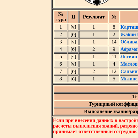
№
Ц
Результат
№
тура
1
[ч]
1
8
Карташ
2
[б]
1
2
Жабин 
3
[ч]
1
14
Облива
4
[б]
2
9
Абрамо
5
[ч]
1
11
Логвин
6
[ч]
1
4
Маслов
7
[б]
2
12
Сальни
8
[б]
1
5
Мглине
Те
Турнирный коэффици
Выполнение звания/разр
Если при внесении данных в настрой
расчеты выполнения званий, разрядо
принимает ответственный сотрудник