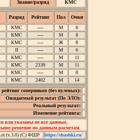
Звание/разряд
КМС
Разряд
Рейтинг
Пол
Очки
КМС
----
М
6
КМС
----
М
8
КМС
----
Ж
8
II
----
М
6
КМС
----
М
11
КМС
2339
М
11
КМС
----
М
8
КМС
2402
М
14
 рейтинг соперников (без нулевых):
Ожидаемый результат (По ЭЛО):
Реальный результат:
Изменение рейтинга:
 или указаны не все данные,
льное решение по данным расчетам
t (v.3.0) (C) ФШР
https://shashki.ru/